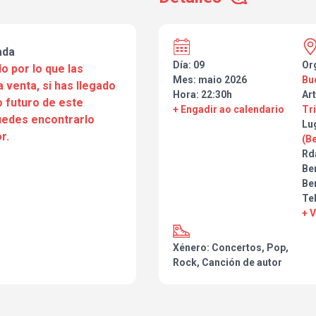
ada
Día: 09
Or
o por lo que las
Mes: maio 2026
Bu
a venta, si has llegado
Hora: 22:30h
Art
 futuro de este
+ Engadir ao calendario
Tr
puedes encontrarlo
Lu
r.
(B
Rda
Be
Be
Te
+ 
Xénero: Concertos, Pop,
Rock, Canción de autor