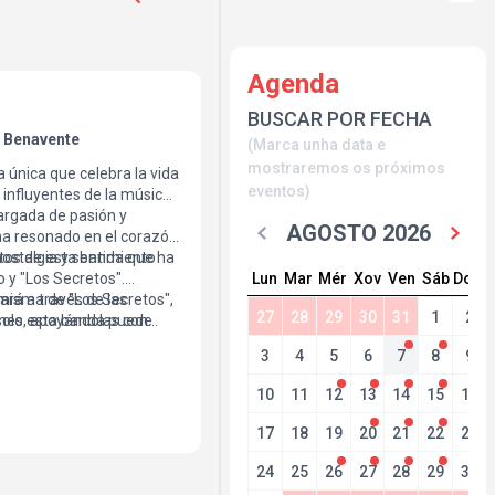
Agenda
BUSCAR POR FECHA
. Benavente
(Marca unha data e
mostraremos os próximos
nica que celebra la vida
eventos)
 influyentes de la música
rgada de pasión y
AGOSTO 2026
ha resonado en el corazón
itos de esta banda que ha
nostalgia y sentimiento
Lun
Mar
Mér
Xov
Ven
Sáb
Dom
o y "Los Secretos".
ará a través de las
misma de "Los Secretos",
27
28
29
30
31
1
2
solo esta banda puede
ones, apoyándolas con
istorias sobre ellos y sus
3
4
5
6
7
8
9
10
11
12
13
14
15
16
17
18
19
20
21
22
23
24
25
26
27
28
29
30