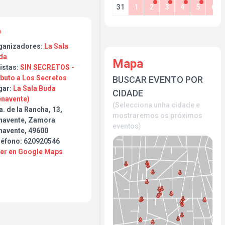
31
1
2
3
4
5
6
ganizadores:
La Sala
da
Mapa
istas:
SIN SECRETOS -
ibuto a Los Secretos
BUSCAR EVENTO POR
gar:
La Sala Buda
CIDADE
enavente)
(Selecciona unha cidade e
. de la Rancha, 13,
mostraremos os próximos
navente, Zamora
eventos)
navente, 49600
léfono: 620920546
Ver en Google Maps