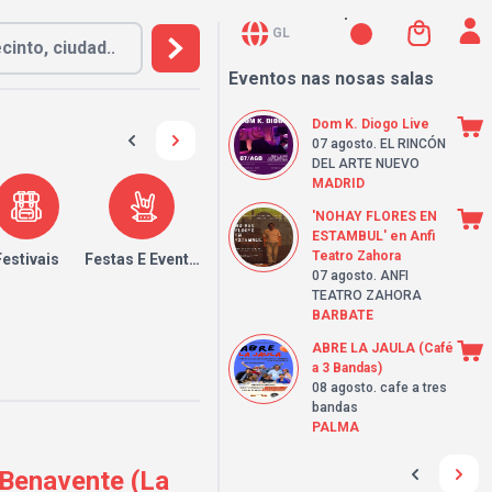
GL
Eventos nas nosas salas
Dom K. Diogo Live
07 agosto
. EL RINCÓN
DEL ARTE NUEVO
MADRID
'NOHAY FLORES EN
ESTAMBUL' en Anfi
Teatro Zahora
Festivais
Festas E Eventos
07 agosto
. ANFI
TEATRO ZAHORA
BARBATE
ABRE LA JAULA (Café
a 3 Bandas)
08 agosto
. cafe a tres
bandas
PALMA
 Benavente (La