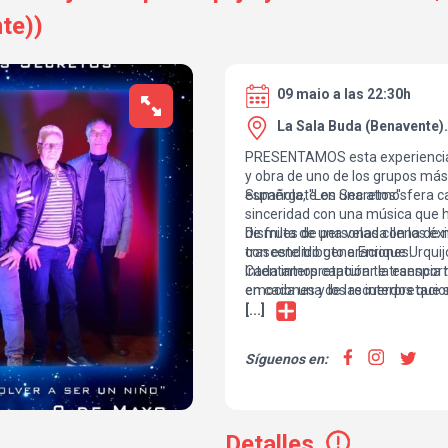
te))
09 maio a las 22:30h
La Sala Buda (Benavente)
PRESENTAMOS esta experiencia ú
y obra de uno de los grupos más
española, ''Los Secretos''.
Sumérgete en una atmosfera ca
sinceridad con una música que 
de miles de personas con los éx
Disfruta de una velada llena de 
trascendido generaciones.
con este tributo a Enrique Urquij
Cada interpretación te transport
Intentamos capturar la esencia 
emociones y los recuerdos que 
en cada una de las interpretaci
evocar.
narraciones y videos, de breves h
[...]
canciones.
Síguenos en:
Detalles