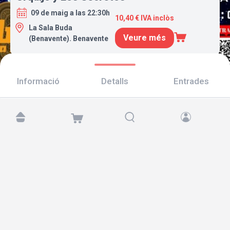
09 de maig a las 22:30h
10,40 € IVA inclòs
La Sala Buda
Veure més
(Benavente). Benavente
Informació
Detalls
Entrades
Troba'ns a:
Copyright © 2026 TicketAndRoll
Avís legal
,
Política de privacitat
i de
galetes
Website built by
rundevstudio.com