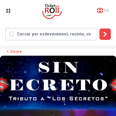
CA
Enrere