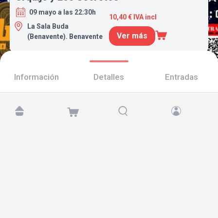
09 mayo a las 22:30h
10,40 € IVA incl
La Sala Buda
Ver más
(Benavente). Benavente
Información
Detalles
Entradas
Encuéntranos en:
Copyright © 2026 TicketAndRoll
Aviso legal
,
política de privacidad
y de
cookies
Website built by
rundevstudio.com