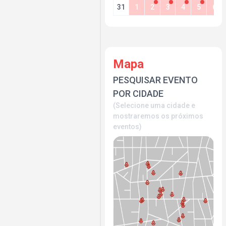
31
1
2
3
4
5
6
Mapa
PESQUISAR EVENTO
POR CIDADE
(Selecione uma cidade e
mostraremos os próximos
eventos)