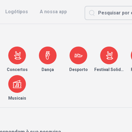
Logótipos
A nossa app
Concertos
Dança
Desporto
Festival Solidário
Musicais
respondam à sua pesquisa