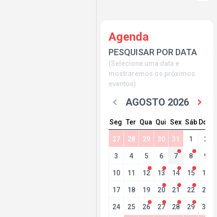
Agenda
PESQUISAR POR DATA
(Selecione uma data e
mostraremos os próximos
eventos)
AGOSTO 2026
Seg
Ter
Qua
Qui
Sex
Sáb
Dom
27
28
29
30
31
1
2
3
4
5
6
7
8
9
10
11
12
13
14
15
16
17
18
19
20
21
22
23
24
25
26
27
28
29
30