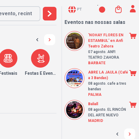
PT
Eventos nas nossas salas
'NOHAY FLORES EN
ESTAMBUL' en Anfi
Teatro Zahora
07 agosto
. ANFI
TEATRO ZAHORA
BARBATE
ABRE LA JAULA (Café
Festivais
Festas E Eventos
a 3 Bandas)
08 agosto
. cafe a tres
bandas
PALMA
Baliall
08 agosto
. EL RINCÓN
DEL ARTE NUEVO
MADRID