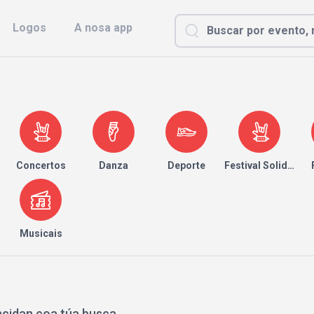
Logos
A nosa app
Concertos
Danza
Deporte
Festival Solidario
Musicais
ncidan coa túa busca