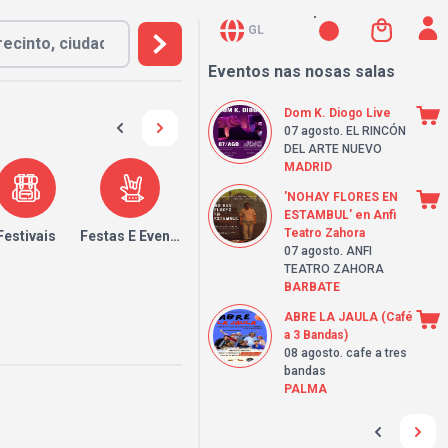
GL
Eventos nas nosas salas
Dom K. Diogo Live
07 agosto
. EL RINCÓN
DEL ARTE NUEVO
MADRID
'NOHAY FLORES EN
ESTAMBUL' en Anfi
Teatro Zahora
Festivais
Festas E Eventos
07 agosto
. ANFI
TEATRO ZAHORA
BARBATE
ABRE LA JAULA (Café
a 3 Bandas)
08 agosto
. cafe a tres
bandas
PALMA