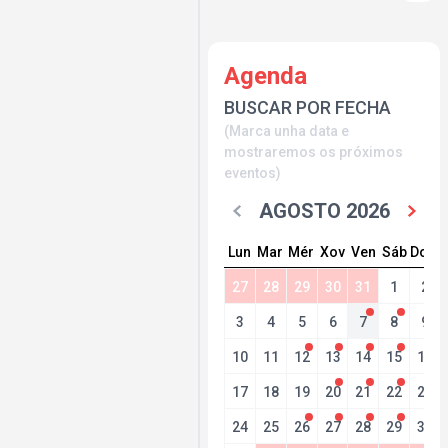
Agenda
BUSCAR POR FECHA
(Marca unha data e
mostraremos os próximos
eventos)
AGOSTO 2026
Lun
Mar
Mér
Xov
Ven
Sáb
Dom
27
28
29
30
31
1
2
3
4
5
6
7
8
9
10
11
12
13
14
15
16
17
18
19
20
21
22
23
24
25
26
27
28
29
30