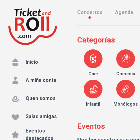
Concertos
Agenda
Categorías
Inicio
Cine
Comedia
A miña conta
Quen somos
Infantil
Monólogos
Salas amigas
Eventos
Eventos
destacados
Non hai eventos que coi