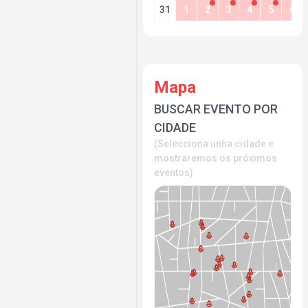
31
1
2
3
4
5
6
Mapa
BUSCAR EVENTO POR
CIDADE
(Selecciona unha cidade e
mostraremos os próximos
eventos)