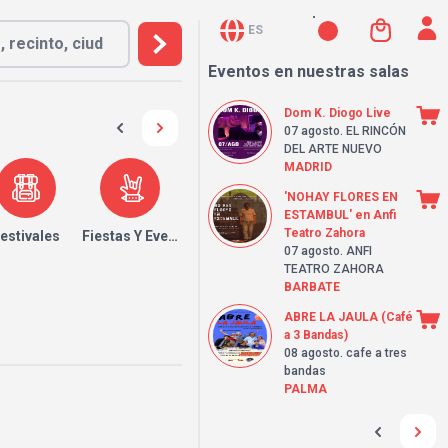
ES
Eventos en nuestras salas
Dom K. Diogo Live
07 agosto
. EL RINCÓN
DEL ARTE NUEVO
MADRID
'NOHAY FLORES EN
ESTAMBUL' en Anfi
Teatro Zahora
estivales
Fiestas Y Eventos
07 agosto
. ANFI
TEATRO ZAHORA
BARBATE
ABRE LA JAULA (Café
a 3 Bandas)
08 agosto
. cafe a tres
bandas
PALMA