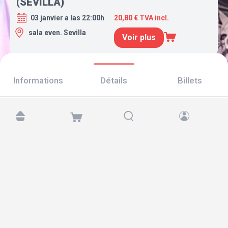
(SEVILLA)
03 janvier a las 22:00h
20,80 € TVA incl.
sala even. Sevilla
Voir plus
Informations
Détails
Billets
Retrouvez-nous sur :
Copyright © 2026 TicketAndRoll
Mentions légales
,
politique de confidentialité
et de
cookies
Website built by
rundevstudio.com