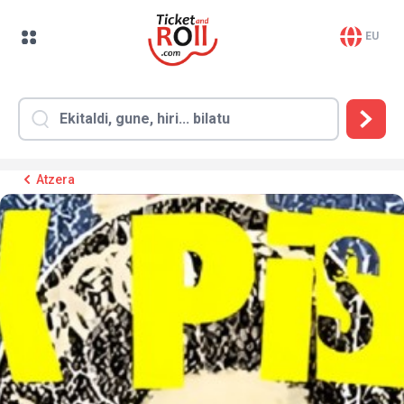
EU
Atzera