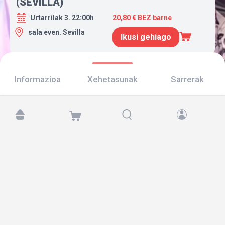
(SEVILLA)
Urtarrilak 3. 22:00h
20,80 € BEZ barne
sala even. Sevilla
Ikusi gehiago
Informazioa
Xehetasunak
Sarrerak
Aurkitu gaitzazu hemen:
Copyright © 2026 TicketAndRoll
Lege-oharra
,
pribatutasun-politika
eta
cookies
Website built by
rundevstudio.com