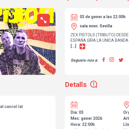
03 de gener a las 22:00h
sala even. Sevilla
ZEX PISTOLS (TRIBUTO) DESDE
ESPAÑA GIRA LA UNICA BAND
EN ESPAÑA DE TRIBUTO A SEX
[...]
CON UN DIRECTO DEMOLEDOR
DE LIARLA NO TE DEJARA NO 
Segueix-nos a:
DE BANDA,
ZEX PISTOLS (TRIBUTO A LOS 
Detalls
t cancel·lat
Dia: 03
Or
Mes: gener 2026
Art
Hora: 22:00h
Ll