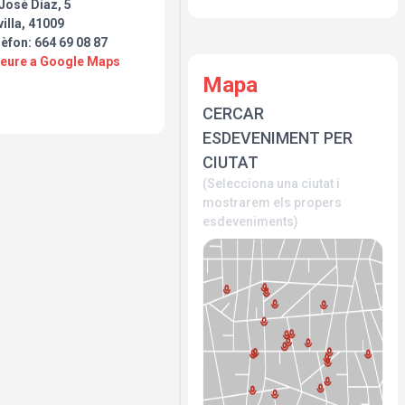
José Díaz, 5
illa, 41009
èfon: 664 69 08 87
Veure a Google Maps
Mapa
CERCAR
ESDEVENIMENT PER
CIUTAT
(Selecciona una ciutat i
mostrarem els propers
esdeveniments)