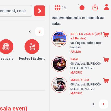
CA
esdeveniments en nuestras
salas
ABRE LA JAULA (Café
a 3 Bandas)
08 d'agost
. cafe a tres
bandas
PALMA
Festivals
Festes I Esdeveniments
Baliall
08 d'agost
. EL RINCÓN
DEL ARTE NUEVO
MADRID
MARIE Y GIO
08 d'agost
. EL RINCÓN
DEL ARTE NUEVO
MADRID
sala even)