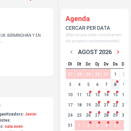
Agenda
CERCAR PER DATA
(Marca una data i mostrarem
 UK. BIRMINGHAN Y EN
A
els propers esdeveniments)
 PISTOLS CON CALIDAD
AGOST 2026
 Y MUCHAS GANAS
RESPIRAR ESTE PEDAZO
Dl
Dt
Dc
Dj
Dv
Ds
Dg
SEX PISTOLS DESDE UK)
27
28
29
30
31
1
2
3
4
5
6
7
8
9
10
11
12
13
14
15
16
17
18
19
20
21
22
23
ganitzadors:
Javier
24
25
26
27
28
29
30
istes:
31
1
2
3
4
5
6
oc:
sala even