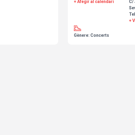
+ Afegir al calendari
C/ 
Sev
Tel
+ 
Gènere: Concerts