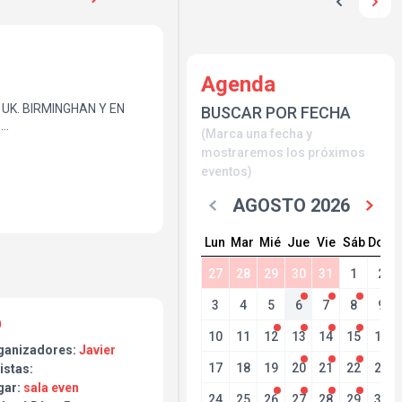
Agenda
 UK. BIRMINGHAN Y EN
BUSCAR POR FECHA
A
(Marca una fecha y
 PISTOLS CON CALIDAD
mostraremos los próximos
 Y MUCHAS GANAS
eventos)
RESPIRAR ESTE PEDAZO
AGOSTO 2026
SEX PISTOLS DESDE UK)
Lun
Mar
Mié
Jue
Vie
Sáb
Dom
27
28
29
30
31
1
2
3
4
5
6
7
8
9
10
11
12
13
14
15
16
ganizadores:
Javier
17
18
19
20
21
22
23
istas:
gar:
sala even
24
25
26
27
28
29
30