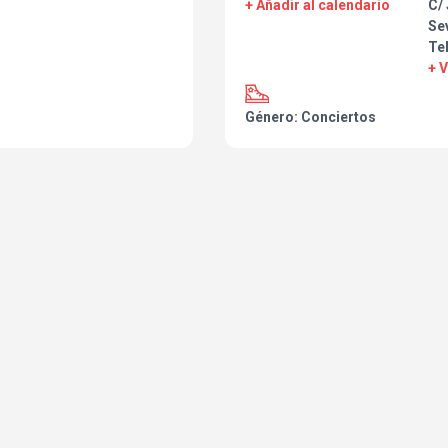
+ Añadir al calendario
C/ 
Sev
Tel
+ 
Género: Conciertos