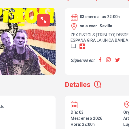
03 enero a las 22:00h
sala even. Sevilla
ZEX PISTOLS (TRIBUTO) DESDE
ESPAÑA GIRA LA UNICA BAND
EN ESPAÑA DE TRIBUTO A SEX
[...]
CON UN DIRECTO DEMOLEDOR
DE LIARLA NO TE DEJARA NO 
Síguenos en:
DE BANDA,
ZEX PISTOLS (TRIBUTO A LOS 
Detalles
ado
Día: 03
Or
Mes: enero 2026
Art
Hora: 22:00h
Lu