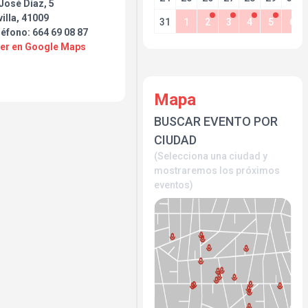
José Díaz, 5
illa, 41009
31
1
2
3
4
5
6
éfono: 664 69 08 87
Ver en Google Maps
Mapa
BUSCAR EVENTO POR
CIUDAD
(Selecciona una ciudad y
mostraremos los próximos
eventos)