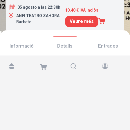
05 agosto a las 22:30h
10,40 € IVA inclòs
ANFI TEATRO ZAHORA.
Veure més
Barbate
Informació
Detalls
Entrades
Troba'ns a:
Copyright © 2026 TicketAndRoll
Avís legal
,
Política de privacitat
i de
galetes
Website built by
rundevstudio.com