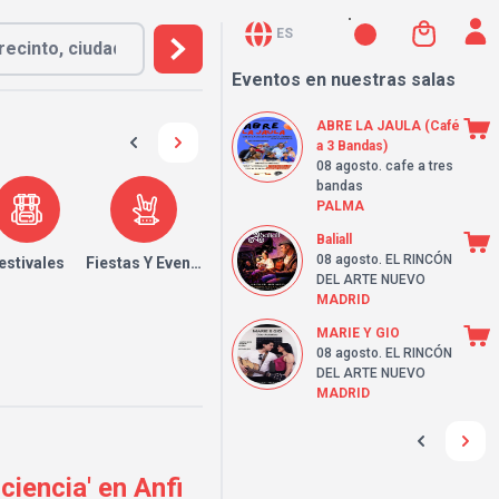
ES
Eventos en nuestras salas
ABRE LA JAULA (Café
a 3 Bandas)
08 agosto
. cafe a tres
bandas
PALMA
Baliall
08 agosto
. EL RINCÓN
estivales
Fiestas Y Eventos
DEL ARTE NUEVO
MADRID
MARIE Y GIO
08 agosto
. EL RINCÓN
DEL ARTE NUEVO
MADRID
iencia' en Anfi