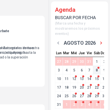
Agenda
BUSCAR POR FECHA
(Marca una fecha y
mostraremos los próximos
rbate
eventos)
AGOSTO 2026
el Astorga nos invita a
undamentales de nuestra
a introspección hasta la
, el bullying, la
Lun
Mar
Mié
Jue
Vie
Sáb
Dom
dad o la superación
27
28
29
30
31
1
2
utoconocimiento y la
e un concierto, es música
3
4
5
6
7
8
9
 interpretativa con un
o humano.
10
11
12
13
14
15
16
17
18
19
20
21
22
23
24
25
26
27
28
29
30
31
1
2
3
4
5
6