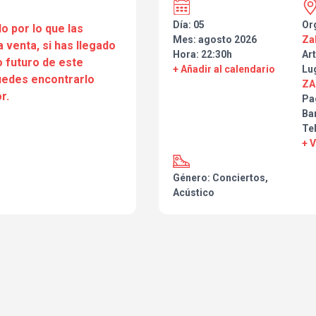
Día: 05
Or
o por lo que las
Mes: agosto 2026
Za
a venta, si has llegado
Hora: 22:30h
Art
 futuro de este
+ Añadir al calendario
Lu
puedes encontrarlo
ZA
r.
Pa
Ba
Te
+ 
Género: Conciertos,
Acústico