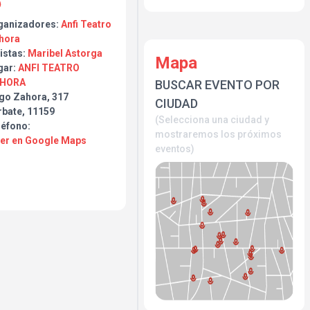
ganizadores:
Anfi Teatro
hora
istas:
Maribel Astorga
Mapa
gar:
ANFI TEATRO
HORA
BUSCAR EVENTO POR
go Zahora, 317
CIUDAD
rbate, 11159
(Selecciona una ciudad y
léfono:
mostraremos los próximos
Ver en Google Maps
eventos)