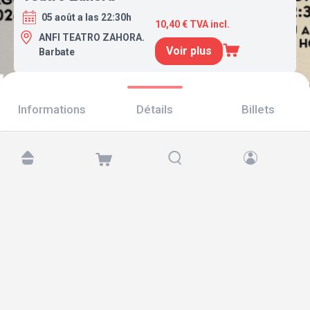
05 août a las 22:30h
10,40 € TVA incl.
ANFI TEATRO ZAHORA.
Voir plus
Barbate
Informations
Détails
Billets
Retrouvez-nous sur :
Copyright © 2026 TicketAndRoll
Mentions légales
,
politique de confidentialité
et de
cookies
Website built by
rundevstudio.com