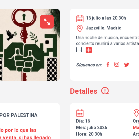
16 julio a las 20:30h
Jazzville. Madrid
Una noche de música, encuentro 
concierto reunirá a varios artis
música al servicio de una caus
[...]
La recaudación será integra pa
que brinda ayuda directa a fami
Síguenos en:
proyecto escuela @raicesdegaz
proyectos humanitarios de la as
fase de desarrollo. Una noche d
solidaridad para transformar el 
Detalles
gaza y a sostener los proyectos
asociación
Artistas participantes:
Eloy Acosta, Miryam Quiñones, Sa
Manu Clavijo y Jorge Valverde.
 POR PALESTINA
📍 Sala Jazzville Madrid
Día: 16
Or
📅 16 de julio
Mes: julio 2026
Ma
o por lo que las
🕣 20:30 h
Hora: 20:30h
Art
a venta, si has llegado