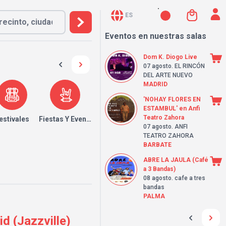
ES
Eventos en nuestras salas
Dom K. Diogo Live
07 agosto
. EL RINCÓN
DEL ARTE NUEVO
MADRID
'NOHAY FLORES EN
ESTAMBUL' en Anfi
Teatro Zahora
estivales
Fiestas Y Eventos
07 agosto
. ANFI
TEATRO ZAHORA
BARBATE
ABRE LA JAULA (Café
a 3 Bandas)
08 agosto
. cafe a tres
bandas
PALMA
 (Jazzville)