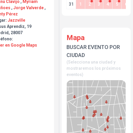
nu Clavijo
,
Myriam
31
1
2
3
4
5
6
iñoes
,
Jorge Valverde
,
nty Pérez
gar:
Jazzville
sus Aprendiz, 19
drid, 28007
Mapa
léfono:
Ver en Google Maps
BUSCAR EVENTO POR
CIUDAD
(Selecciona una ciudad y
mostraremos los próximos
eventos)