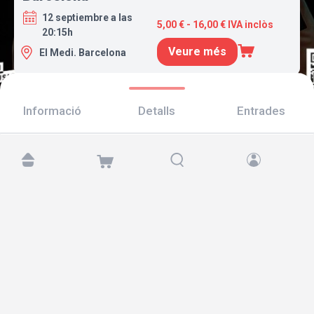
12 septiembre a las
5,00 € - 16,00 € IVA inclòs
20:15h
Veure més
El Medi. Barcelona
Informació
Detalls
Entrades
Troba'ns a:
Copyright © 2026 TicketAndRoll
Avís legal
,
Política de privacitat
i de
galetes
Website built by
rundevstudio.com