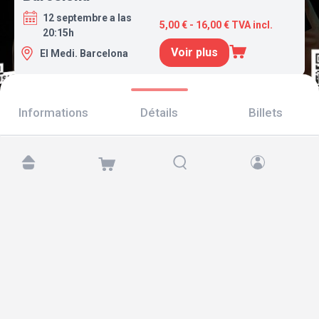
12 septembre a las
5,00 € - 16,00 € TVA incl.
20:15h
Voir plus
El Medi. Barcelona
Informations
Détails
Billets
Retrouvez-nous sur :
Copyright © 2026 TicketAndRoll
Mentions légales
,
politique de confidentialité
et de
cookies
Website built by
rundevstudio.com