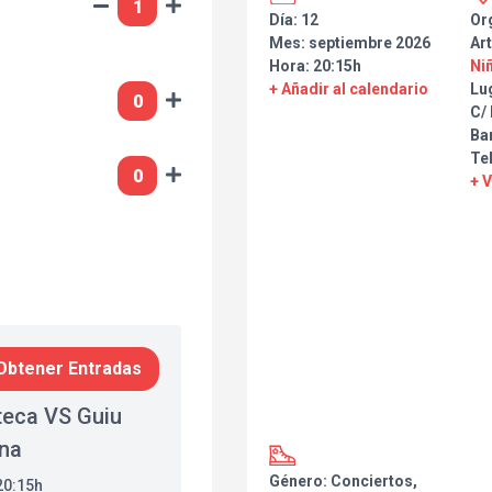
Día: 12
Or
Mes: septiembre 2026
Art
Hora: 20:15h
Niñ
+ Añadir al calendario
Lu
C/
Ba
Te
+ 
Obtener Entradas
oteca VS Guiu
ona
Género: Conciertos,
20:15h