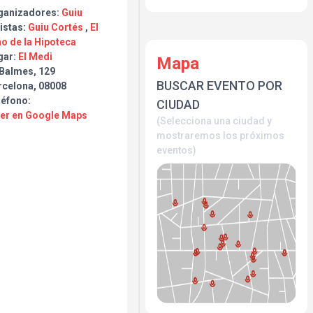
ganizadores:
Guiu
istas:
Guiu Cortés
,
El
o de la Hipoteca
gar:
El Medi
Mapa
 Balmes, 129
BUSCAR EVENTO POR
rcelona, 08008
léfono:
CIUDAD
Ver en Google Maps
(Selecciona una ciudad y
mostraremos los próximos
eventos)