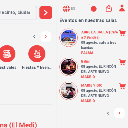
ES
Eventos en nuestras salas
ABRE LA JAULA (Café
a 3 Bandas)
08 agosto
. cafe a tres
bandas
PALMA
Baliall
08 agosto
. EL RINCÓN
estivales
Fiestas Y Eventos
DEL ARTE NUEVO
MADRID
MARIE Y GIO
08 agosto
. EL RINCÓN
DEL ARTE NUEVO
MADRID
na (El Medi)