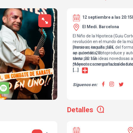
12 septiembre a las 20:15
El Medi. Barcelona
El Niño de la Hipoteca (Guiu Cor
revolución en el mundo de la mú
pioneros, en este país, del form
Precio en taquilla: 18€
se autoedita, autoproduce y aut
ap. puertas: 20h
tanto por sus ideas novedosas a 
show: 20.15h
proyecto como por su calidad ind
*Menores acompañados de tutor
componer. Ahora nos presenta 
[...]
la música, el humor, un juego d
Karate. Un show en el que, media
Síguenos en:
el cantante decidirán qué suce
Temporada de éxito!
Detalles