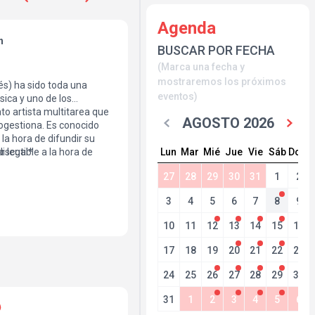
Agenda
h
BUSCAR POR FECHA
(Marca una fecha y
mostraremos los próximos
tés) ha sido toda una
eventos)
sica y uno de los
ato artista multitarea que
AGOSTO 2026
ogestiona. Es conocido
la hora de difundir su
Lun
Mar
Mié
Jue
Vie
Sáb
Dom
iscutible a la hora de
 legal*
un nuevo show que aúna
27
28
29
30
31
1
2
e mesa y un combate de
nte un juego, el público y
3
4
5
6
7
8
9
derá en cada momento. 2ª
10
11
12
13
14
15
16
17
18
19
20
21
22
23
24
25
26
27
28
29
30
31
1
2
3
4
5
6