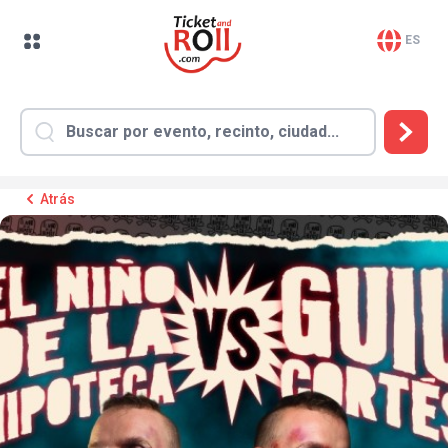
ES
Atrás