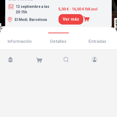
12 septiembre a las
5,00 € - 16,00 € IVA incl
20:15h
Ver más
El Medi. Barcelona
Información
Detalles
Entradas
Encuéntranos en:
Copyright © 2026 TicketAndRoll
Aviso legal
,
política de privacidad
y de
cookies
Website built by
rundevstudio.com