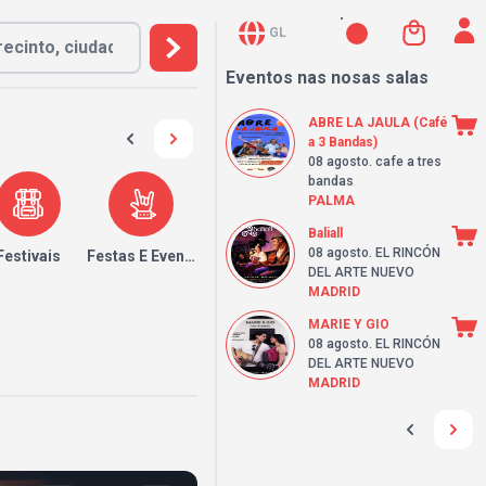
GL
Eventos nas nosas salas
ABRE LA JAULA (Café
a 3 Bandas)
08 agosto
. cafe a tres
bandas
PALMA
Baliall
08 agosto
. EL RINCÓN
Festivais
Festas E Eventos
DEL ARTE NUEVO
MADRID
MARIE Y GIO
08 agosto
. EL RINCÓN
DEL ARTE NUEVO
MADRID