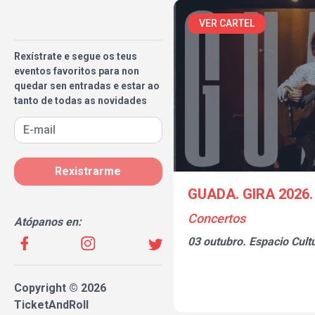
VER CARTEL
Rexístrate e segue os teus
eventos favoritos para non
quedar sen entradas e estar ao
tanto de todas as novidades
Rexistrarme
GUADA. GIRA 2026.
Concertos
Atópanos en:
03 outubro.
Espacio Cult
Copyright © 2026
TicketAndRoll