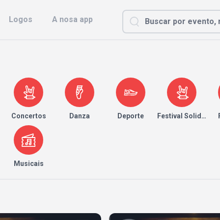
Logos
A nosa app
Concertos
Danza
Deporte
Festival Solidario
Musicais