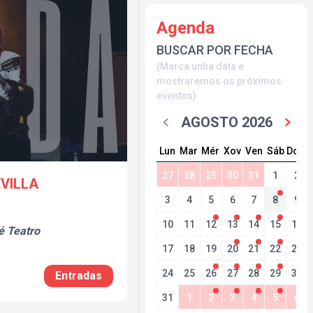
Agenda
BUSCAR POR FECHA
(Marca unha data e
mostraremos os próximos
eventos)
AGOSTO 2026
Lun
Mar
Mér
Xov
Ven
Sáb
Dom
27
28
29
30
31
1
2
EVILLA
3
4
5
6
7
8
9
10
11
12
13
14
15
16
é Teatro
17
18
19
20
21
22
23
24
25
26
27
28
29
30
Entradas
31
1
2
3
4
5
6