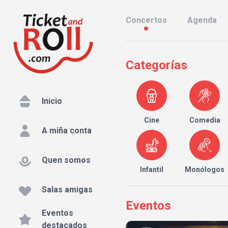
Concertos
Agenda
Categorías
Inicio
Cine
Comedia
A miña conta
Quen somos
Infantil
Monólogos
Salas amigas
Eventos
Eventos
destacados