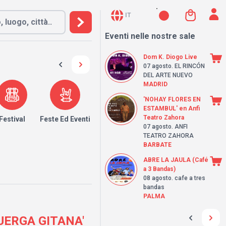
IT
Eventi nelle nostre sale
Dom K. Diogo Live
07 agosto
. EL RINCÓN
DEL ARTE NUEVO
MADRID
'NOHAY FLORES EN
ESTAMBUL' en Anfi
Teatro Zahora
Festival
Feste Ed Eventi
07 agosto
. ANFI
TEATRO ZAHORA
BARBATE
ABRE LA JAULA (Café
a 3 Bandas)
08 agosto
. cafe a tres
bandas
PALMA
UERGA GITANA'