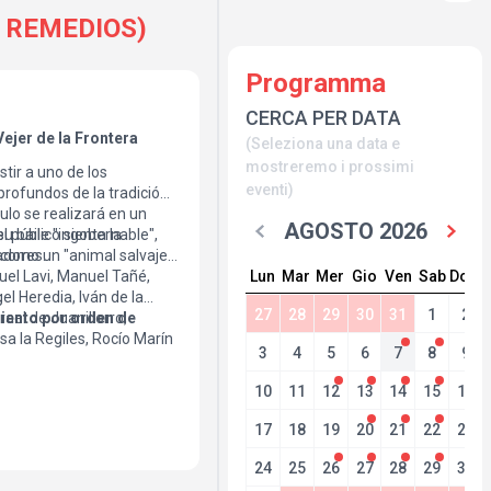
OS REMEDIOS)
Programma
CERCA PER DATA
jer de la Frontera
(Seleziona una data e
mostreremo i prossimi
stir a uno de los
eventi)
rofundos de la tradición
ulo se realizará en un
AGOSTO 2026
l público sienta la
u baile "ingobernable",
adores.
, como un "animal salvaje",
Lun
Mar
Mer
Gio
Ven
Sab
Dom
guel Lavi, Manuel Tañé,
el Heredia, Iván de la
27
28
29
30
31
1
2
ael de Juanillorro,
iento por orden de
isa la Regiles, Rocío Marín
3
4
5
6
7
8
9
será devuelto bajo
a cancelación de las
10
11
12
13
14
15
16
 o jurídica justificada
17
18
19
20
21
22
23
24
25
26
27
28
29
30