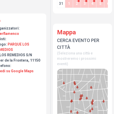
31
1
2
3
4
5
6
ganizzatori:
Mappa
jerflamenco
isti:
CERCA EVENTO PER
ogo:
PARQUE LOS
CITTÀ
MEDIOS
(Seleziona una città e
 LOS REMEDIOS S/N
mostreremo i prossimi
er de la Frontera, 11150
eventi)
lefono:
Vedi su Google Maps