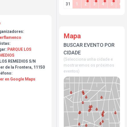
31
1
2
3
4
5
6
ganizadores:
Mapa
jerflamenco
istas:
BUSCAR EVENTO POR
gar:
PARQUE LOS
CIDADE
MEDIOS
(Selecciona unha cidade e
 LOS REMEDIOS S/N
mostraremos os próximos
er de la Frontera, 11150
eventos)
léfono:
Ver en Google Maps