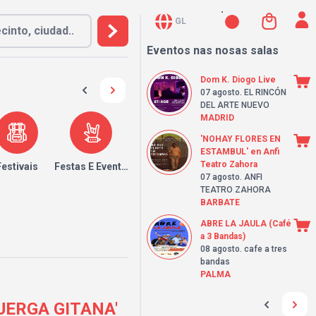
GL
Eventos nas nosas salas
Dom K. Diogo Live
07 agosto
. EL RINCÓN
DEL ARTE NUEVO
MADRID
'NOHAY FLORES EN
ESTAMBUL' en Anfi
Teatro Zahora
Festivais
Festas E Eventos
07 agosto
. ANFI
TEATRO ZAHORA
BARBATE
ABRE LA JAULA (Café
a 3 Bandas)
08 agosto
. cafe a tres
bandas
PALMA
UERGA GITANA'