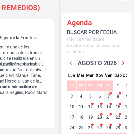
OS REMEDIOS)
Agenda
BUSCAR POR FECHA
jer de la Frontera
(Marca unha data e
mostraremos os próximos
stir a uno de los
eventos)
rofundos de la tradición
ulo se realizará en un
AGOSTO 2026
l público sienta la
u baile "ingobernable",
adores.
, como un "animal salvaje",
Lun
Mar
Mér
Xov
Ven
Sáb
Dom
guel Lavi, Manuel Tañé,
el Heredia, Iván de la
27
28
29
30
31
1
2
ael de Juanillorro,
iento por orden de
isa la Regiles, Rocío Marín
3
4
5
6
7
8
9
será devuelto bajo
a cancelación de las
10
11
12
13
14
15
16
 o jurídica justificada
17
18
19
20
21
22
23
24
25
26
27
28
29
30