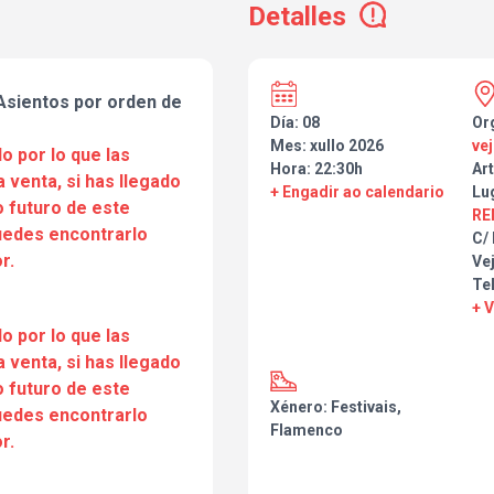
Detalles
sientos por orden de
Día: 08
Or
Mes: xullo 2026
ve
o por lo que las
Hora: 22:30h
Art
a venta, si has llegado
+ Engadir ao calendario
Lu
 futuro de este
RE
puedes encontrarlo
C/
r.
Vej
Te
+ 
o por lo que las
a venta, si has llegado
 futuro de este
Xénero: Festivais,
puedes encontrarlo
Flamenco
r.