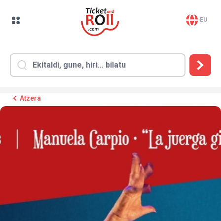
EU
Atzera