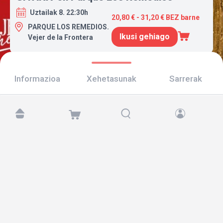
Uztailak 8. 22:30h
20,80 € - 31,20 € BEZ barne
PARQUE LOS REMEDIOS.
Ikusi gehiago
Vejer de la Frontera
Informazioa
Xehetasunak
Sarrerak
Aurkitu gaitzazu hemen:
Copyright © 2026 TicketAndRoll
Lege-oharra
,
pribatutasun-politika
eta
cookies
Website built by
rundevstudio.com