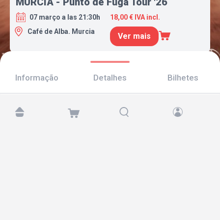
MURCIA - Punto de Fuga Tour '26
07 março a las 21:30h
18,00 € IVA incl.
Café de Alba. Murcia
Ver mais
Informação
Detalhes
Bilhetes
Encontre-nos em:
Copyright © 2026 TicketAndRoll
Aviso legal
,
política de privacidade
e de
cookies
Website built by
rundevstudio.com