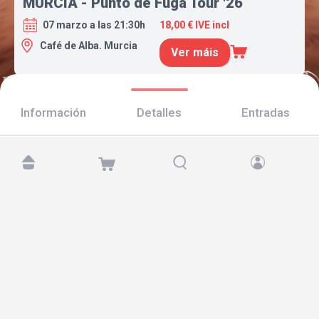
MURCIA - Punto de Fuga Tour '26
07 marzo a las 21:30h
18,00 € IVE incl
Café de Alba. Murcia
Ver máis
Información
Detalles
Entradas
Atópanos en:
Copyright © 2026 TicketAndRoll
Aviso legal
,
política de privacidade
e de
cookies
Website built by
rundevstudio.com