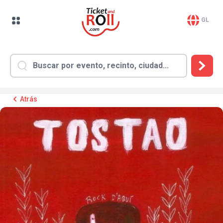
GL
Atrás