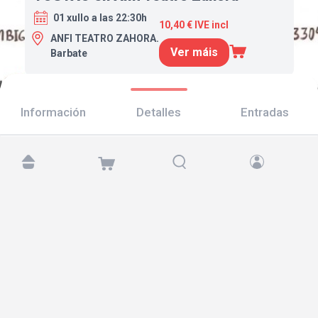
01 xullo a las 22:30h
10,40 € IVE incl
ANFI TEATRO ZAHORA.
Ver máis
Barbate
Información
Detalles
Entradas
Atópanos en:
Copyright © 2026 TicketAndRoll
Aviso legal
,
política de privacidade
e de
cookies
Website built by
rundevstudio.com