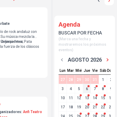
Agenda
rbate
trío de rock andaluz con
BUSCAR POR FECHA
e. Su música mezcla la
(Marca una fecha y
 Delinqüentes, Pata
 dejarse llevar.
mostraremos los próximos
la fuerza de los clásicos
eventos)
 y Nirvana.
tente, cercano, cargado
AGOSTO 2026
ía.
Lun
Mar
Mié
Jue
Vie
Sáb
Dom
27
28
29
30
31
1
2
3
4
5
6
7
8
9
10
11
12
13
14
15
16
17
18
19
20
21
22
23
ganizadores:
Anfi Teatro
24
25
26
27
28
29
30