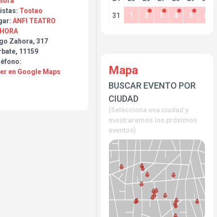
hora
istas:
Tostao
31
1
2
3
4
5
6
gar:
ANFI TEATRO
HORA
go Zahora, 317
rbate, 11159
léfono:
Mapa
Ver en Google Maps
BUSCAR EVENTO POR
CIUDAD
(Selecciona una ciudad y
mostraremos los próximos
eventos)