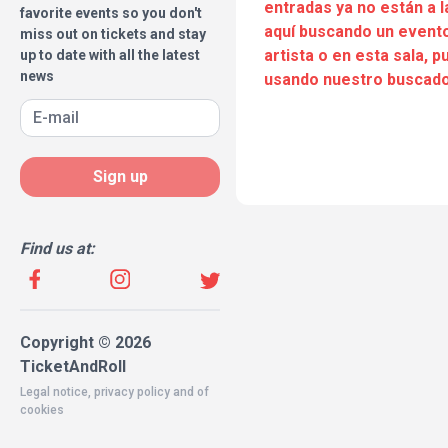
entradas ya no están a l
favorite events so you don't
aquí buscando un evento
miss out on tickets and stay
artista o en esta sala, 
up to date with all the latest
news
usando nuestro buscado
Sign up
Find us at:
Copyright © 2026
TicketAndRoll
Legal notice
,
privacy policy
and of
cookies
Website built by
rundevstudio.com