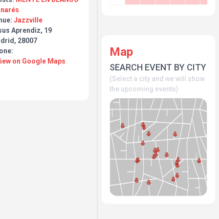
inarés
nue:
Jazzville
sus Aprendiz, 19
drid, 28007
Map
one:
View on Google Maps
SEARCH EVENT BY CITY
(Select a city and we will show
the upcoming events)