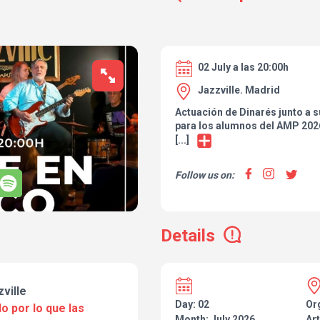
02 July a las 20:00h
Jazzville. Madrid
Actuación de Dinarés junto a 
para los alumnos del AMP 2026
energía, con versiones de clás
[...]
temas propios que harán vibra
experiencia musical excepciona
Follow us on:
cerveza o refresco)
Details
ville
Day: 02
Or
o por lo que las
Month: July 2026
Art