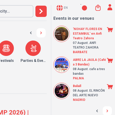
EN
Events in our venues
'NOHAY FLORES EN
ESTAMBUL' en Anfi
Teatro Zahora
07 August
. ANFI
TEATRO ZAHORA
BARBATE
ABRE LA JAULA (Café
Festivals
Parties & Events
a 3 Bandas)
08 August
. cafe a tres
bandas
PALMA
Baliall
08 August
. EL RINCÓN
DEL ARTE NUEVO
MADRID
MP 2026) |