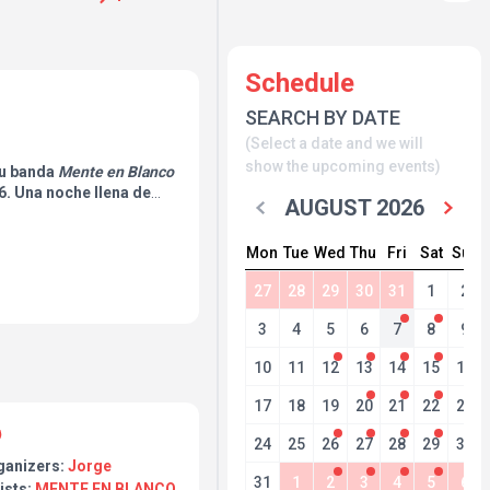
Schedule
SEARCH BY DATE
(Select a date and we will
show the upcoming events)
su banda
Mente en Blanco
. Una noche llena de
AUGUST 2026
icos inolvidables y
r el ambiente. ¡Una
Mon
Tue
Wed
Thu
Fri
Sat
Sun
l! (La entrada incluye
27
28
29
30
31
1
2
3
4
5
6
7
8
9
10
11
12
13
14
15
16
17
18
19
20
21
22
23
24
25
26
27
28
29
30
ganizers:
Jorge
31
1
2
3
4
5
6
ists:
MENTE EN BLANCO