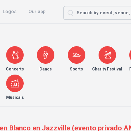
Logos
Our app
Concerts
Dance
Sports
Charity Festival
Musicals
en Blanco en Jazzville (evento privado A