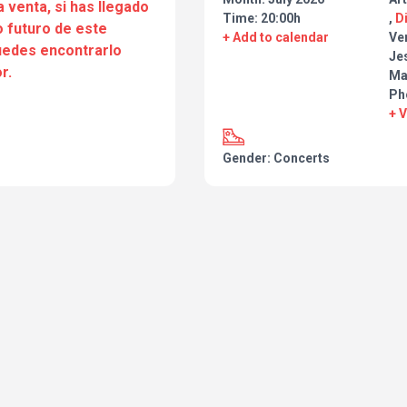
a venta, si has llegado
Time: 20:00h
,
D
 futuro de este
+ Add to calendar
Ve
puedes encontrarlo
Je
r.
Ma
Ph
+ 
Gender: Concerts