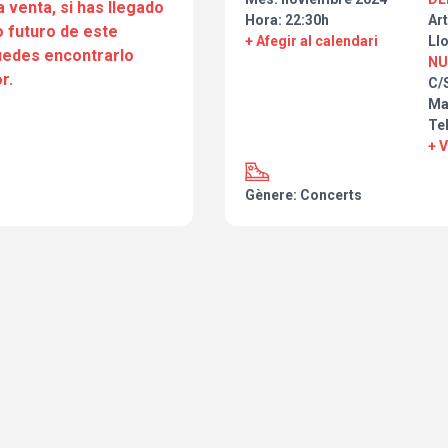
a venta, si has llegado
Hora: 22:30h
Art
 futuro de este
+ Afegir al calendari
Ll
puedes encontrarlo
NU
r.
C/
Ma
Tel
+ 
Gènere: Concerts