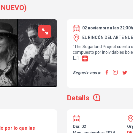
 NUEVO)
02 noviembre a las 22:30h
EL RINCÓN DEL ARTE NUE
"The Sugarland Project cuenta c
compuesto por inolvidables bole
latinoamericanas de carácter un
[...]
diferentes estilos como salsa, c
mambo, latin jazz, etc.
Segueix-nos a:
Detalls
Dia: 02
Or
o por lo que las
Mes: noviembre 2024
DE