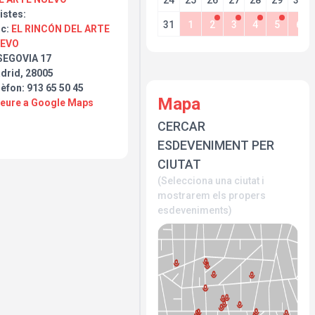
24
25
26
27
28
29
30
istes:
31
1
2
3
4
5
6
oc:
EL RINCÓN DEL ARTE
EVO
SEGOVIA 17
drid, 28005
èfon: 913 65 50 45
Mapa
Veure a Google Maps
CERCAR
ESDEVENIMENT PER
CIUTAT
(Selecciona una ciutat i
mostrarem els propers
esdeveniments)