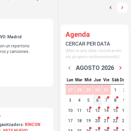
Agenda
VO. Madrid
CERCAR PER DATA
on un repertorio
(Marca una data i mostrarem
ros y canciones
els propers esdeveniments)
iversal fusionadas con
ha cha chá, bossa,
AGOSTO 2026
Lun
Mar
Mié
Jue
Vie
Sáb
Dom
27
28
29
30
31
1
2
3
4
5
6
7
8
9
10
11
12
13
14
15
16
17
18
19
20
21
22
23
ganitzadors:
RINCON
L ARTE NUEVO