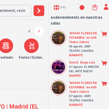
VAL
esdeveniments en nuestras
salas
'NOHAY FLORES EN
ESTAMBUL' en Anfi
Teatro Zahora
06 agosto
. ANFI
TEATRO ZAHORA
BARBATE
Festivals
Festes I Esdeveniments
Dom K. Diogo Live
07 agosto
. EL RINCÓN
DEL ARTE NUEVO
MADRID
'NOHAY FLORES EN
ESTAMBUL' en Anfi
Teatro Zahora
07 agosto
. ANFI
TEATRO ZAHORA
| Madrid (EL
BARBATE