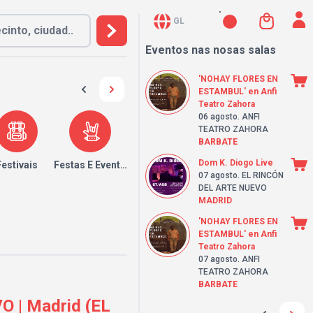
GL
Eventos nas nosas salas
'NOHAY FLORES EN
ESTAMBUL' en Anfi
Teatro Zahora
06 agosto
. ANFI
TEATRO ZAHORA
BARBATE
Dom K. Diogo Live
Festivais
Festas E Eventos
07 agosto
. EL RINCÓN
DEL ARTE NUEVO
MADRID
'NOHAY FLORES EN
ESTAMBUL' en Anfi
Teatro Zahora
07 agosto
. ANFI
TEATRO ZAHORA
BARBATE
| Madrid (EL