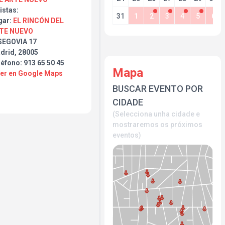
istas:
31
1
2
3
4
5
6
gar:
EL RINCÓN DEL
TE NUEVO
SEGOVIA 17
drid, 28005
éfono: 913 65 50 45
Mapa
Ver en Google Maps
BUSCAR EVENTO POR
CIDADE
(Selecciona unha cidade e
mostraremos os próximos
eventos)