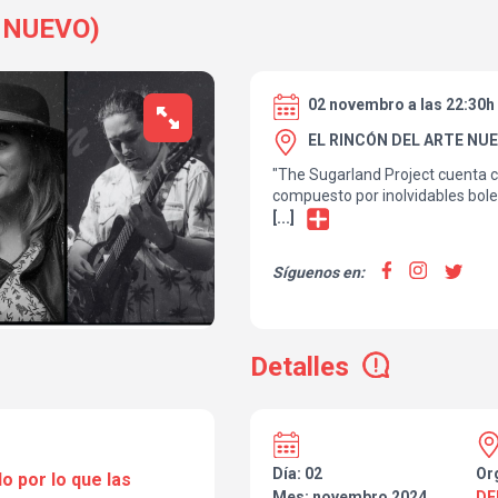
 NUEVO)
02 novembro a las 22:30h
EL RINCÓN DEL ARTE NUE
"The Sugarland Project cuenta c
compuesto por inolvidables bole
latinoamericanas de carácter un
[...]
diferentes estilos como salsa, c
mambo, latin jazz, etc.
Síguenos en:
Detalles
Día: 02
Or
o por lo que las
Mes: novembro 2024
DE