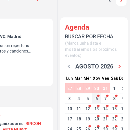
Agenda
BUSCAR POR FECHA
VO. Madrid
(Marca unha data e
on un repertorio
mostraremos os próximos
ros y canciones
eventos)
iversal fusionadas con
ha cha chá, bossa,
AGOSTO 2026
Lun
Mar
Mér
Xov
Ven
Sáb
Dom
27
28
29
30
31
1
2
3
4
5
6
7
8
9
10
11
12
13
14
15
16
17
18
19
20
21
22
23
ganizadores:
RINCON
24
25
26
27
28
29
30
L ARTE NUEVO