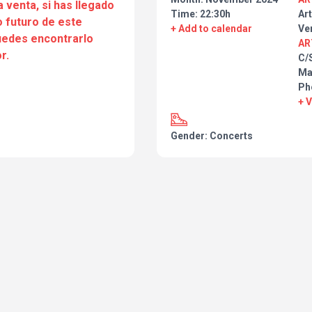
a venta, si has llegado
Time: 22:30h
Art
 futuro de este
+ Add to calendar
Ve
puedes encontrarlo
AR
r.
C/
Ma
Ph
+ 
Gender: Concerts