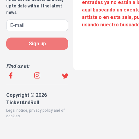
entradas ya no están a l
up to date with all the latest
aquí buscando un evento
news
artista o en esta sala, 
usando nuestro buscado
Sign up
Find us at:
Copyright © 2026
TicketAndRoll
Legal notice
,
privacy policy
and of
cookies
Website built by
rundevstudio.com