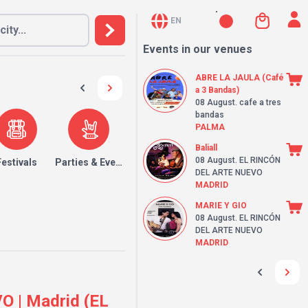
EN
Events in our venues
ABRE LA JAULA (Café
a 3 Bandas)
08 August
. cafe a tres
bandas
PALMA
Baliall
08 August
. EL RINCÓN
Festivals
Parties & Events
DEL ARTE NUEVO
MADRID
MARIE Y GIO
08 August
. EL RINCÓN
DEL ARTE NUEVO
MADRID
| Madrid (EL