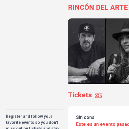
RINCÓN DEL ARTE
Tickets
Register and follow your
Sin cons
favorite events so you don't
Este es un evento pasad
miss out on tickets and stay