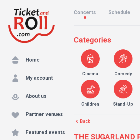
Concerts
Schedule
Categories
Home
Cinema
Comedy
My account
About us
Children
Stand-Up
Partner venues
Back
Featured events
THE SUGARLAND PR