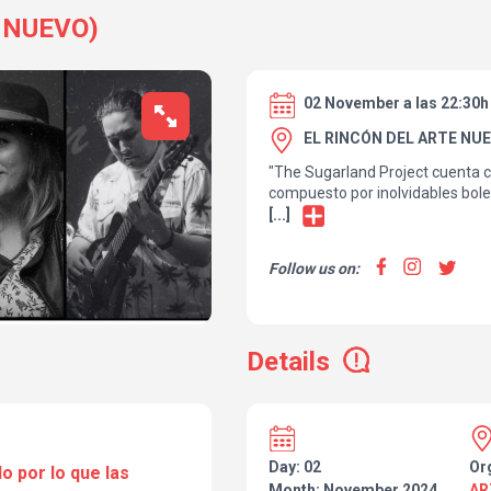
 NUEVO)
02 November a las 22:30h
EL RINCÓN DEL ARTE NUE
"The Sugarland Project cuenta c
compuesto por inolvidables bole
latinoamericanas de carácter un
[...]
diferentes estilos como salsa, c
mambo, latin jazz, etc.
Follow us on:
Details
Day: 02
Or
o por lo que las
Month: November 2024
AR