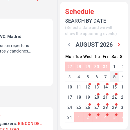
Schedule
SEARCH BY DATE
(Select a date and we will
show the upcoming events)
VO. Madrid
AUGUST 2026
on un repertorio
ros y canciones
Mon
Tue
Wed
Thu
Fri
Sat
Sun
iversal fusionadas con
ha cha chá, bossa,
27
28
29
30
31
1
2
3
4
5
6
7
8
9
10
11
12
13
14
15
16
17
18
19
20
21
22
23
24
25
26
27
28
29
30
31
1
2
3
4
5
6
ganizers:
RINCON DEL
TE NUEVO