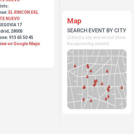
ists:
nue:
EL RINCÓN DEL
TE NUEVO
Map
SEGOVIA 17
SEARCH EVENT BY CITY
drid, 28005
(Select a city and we will show
one: 913 65 50 45
the upcoming events)
View on Google Maps