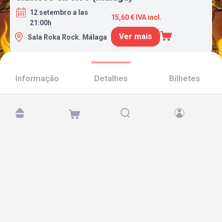
12 setembro a las
15,60 € IVA incl.
21:00h
Ver mais
Sala Roka Rock. Málaga
Informação
Detalhes
Bilhetes
Encontre-nos em:
Copyright © 2026 TicketAndRoll
Aviso legal
,
política de privacidade
e de
cookies
Website built by
rundevstudio.com