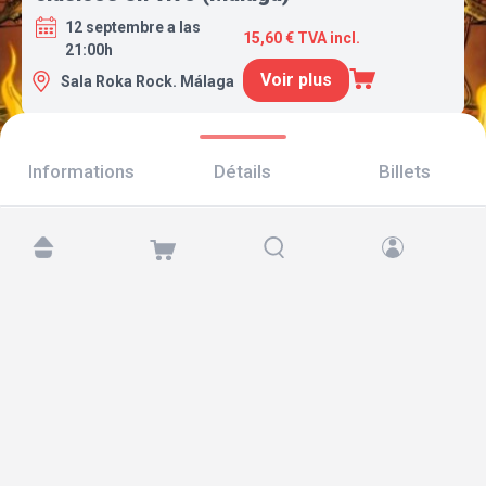
12 septembre a las
15,60 € TVA incl.
21:00h
Voir plus
Sala Roka Rock. Málaga
Informations
Détails
Billets
Retrouvez-nous sur :
Copyright © 2026 TicketAndRoll
Mentions légales
,
politique de confidentialité
et de
cookies
Website built by
rundevstudio.com