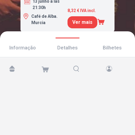
13 junho a las
21:30h
8,32 € IVA incl.
Café de Alba.
Ver mais
Murcia
Informação
Detalhes
Bilhetes
Encontre-nos em:
Copyright © 2026 TicketAndRoll
Aviso legal
,
política de privacidade
e de
cookies
Website built by
rundevstudio.com