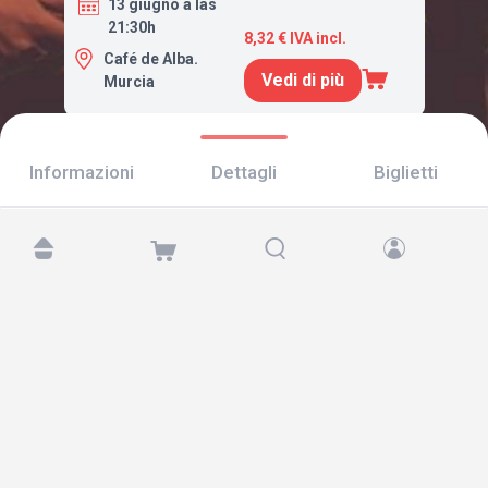
13 giugno a las
21:30h
8,32 € IVA incl.
Café de Alba.
Vedi di più
Murcia
Informazioni
Dettagli
Biglietti
Trovaci su:
Copyright © 2026 TicketAndRoll
Avviso legale
,
informativa sulla privacy
e di
cookies
Website built by
rundevstudio.com