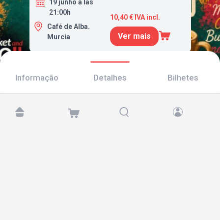
19 junho a las
21:00h
10,40 € IVA incl.
Café de Alba.
Ver mais
Murcia
Informação
Detalhes
Bilhetes
Encontre-nos em:
Copyright © 2026 TicketAndRoll
Aviso legal
,
política de privacidade
e de
cookies
Website built by
rundevstudio.com