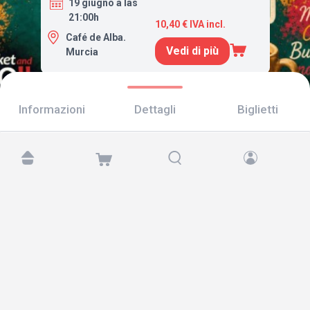
19 giugno a las
21:00h
10,40 € IVA incl.
Café de Alba.
Vedi di più
Murcia
Informazioni
Dettagli
Biglietti
Trovaci su:
Copyright © 2026 TicketAndRoll
Avviso legale
,
informativa sulla privacy
e di
cookies
Website built by
rundevstudio.com