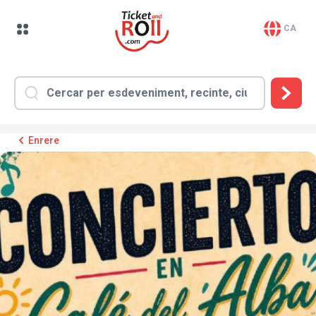
CA
Enrere