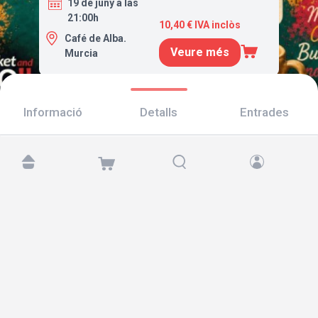
19 de juny a las
21:00h
10,40 € IVA inclòs
Café de Alba.
Veure més
Murcia
Informació
Detalls
Entrades
Troba'ns a:
Copyright © 2026 TicketAndRoll
Avís legal
,
Política de privacitat
i de
galetes
Website built by
rundevstudio.com