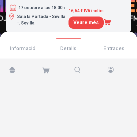
17 octubre a las 18:00h
16,64 € IVA inclòs
Sala la Portada - Sevilla
Veure més
-. Sevilla
Informació
Detalls
Entrades
Troba'ns a:
Copyright © 2026 TicketAndRoll
Avís legal
,
Política de privacitat
i de
galetes
Website built by
rundevstudio.com