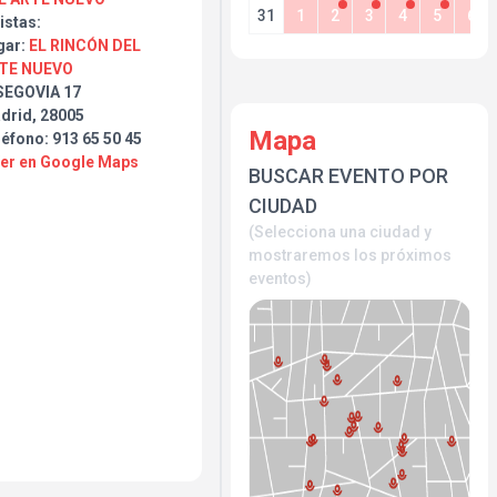
31
1
2
3
4
5
6
istas:
gar:
EL RINCÓN DEL
TE NUEVO
SEGOVIA 17
drid, 28005
Mapa
éfono: 913 65 50 45
Ver en Google Maps
BUSCAR EVENTO POR
CIUDAD
(Selecciona una ciudad y
mostraremos los próximos
eventos)