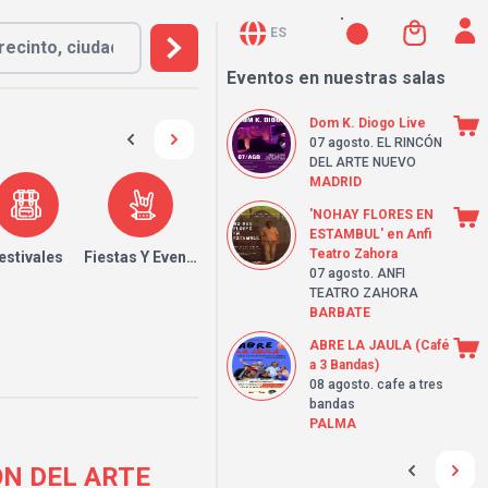
ES
Eventos en nuestras salas
Dom K. Diogo Live
07 agosto
. EL RINCÓN
DEL ARTE NUEVO
MADRID
'NOHAY FLORES EN
ESTAMBUL' en Anfi
Teatro Zahora
estivales
Fiestas Y Eventos
07 agosto
. ANFI
TEATRO ZAHORA
BARBATE
ABRE LA JAULA (Café
a 3 Bandas)
08 agosto
. cafe a tres
bandas
PALMA
ÓN DEL ARTE