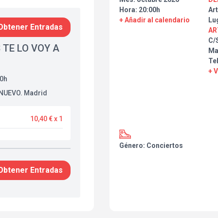
Hora: 20:00h
Art
+ Añadir al calendario
Lu
Obtener Entradas
AR
C/
 TE LO VOY A
Ma
Tel
+ 
00h
 NUEVO. Madrid
10,40 € x 1
Género: Conciertos
Obtener Entradas