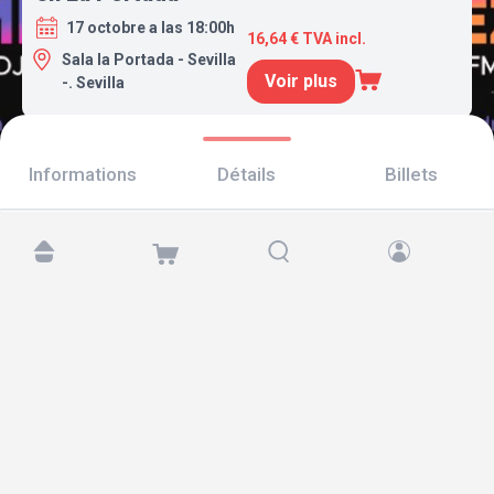
17 octobre a las 18:00h
16,64 € TVA incl.
Sala la Portada - Sevilla
Voir plus
-. Sevilla
Informations
Détails
Billets
Retrouvez-nous sur :
Copyright © 2026 TicketAndRoll
Mentions légales
,
politique de confidentialité
et de
cookies
Website built by
rundevstudio.com