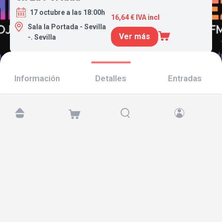
17 octubre a las 18:00h
16,64 € IVA incl
Sala la Portada - Sevilla
Ver más
-. Sevilla
Información
Detalles
Entradas
Encuéntranos en:
Copyright © 2026 TicketAndRoll
Aviso legal
,
política de privacidad
y de
cookies
Website built by
rundevstudio.com