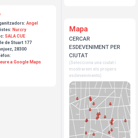
ganitzadors:
Angel
Mapa
istes:
Nurcry
oc:
SALA CUE
CERCAR
le de Stuart 177
ESDEVENIMENT PER
anjuez, 28300
CIUTAT
lèfon:
Veure a Google Maps
(Selecciona una ciutat i
mostrarem els propers
esdeveniments)