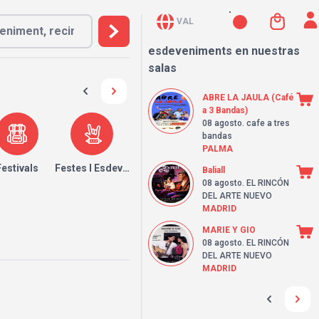
VAL
esdeveniments en nuestras
salas
ABRE LA JAULA (Café
a 3 Bandas)
08 agosto
. cafe a tres
bandas
PALMA
Festivals
Festes I Esdeveniments
Baliall
08 agosto
. EL RINCÓN
DEL ARTE NUEVO
MADRID
MARIE Y GIO
08 agosto
. EL RINCÓN
DEL ARTE NUEVO
MADRID