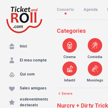
Concerts
Agenda
Categories
Inici
Cinema
Comèdia
El meu compte
Qui som
Infantil
Monòlegs
Sales amigues
Enrere
esdeveniments
Nurcry + Dirty Tric
destacats