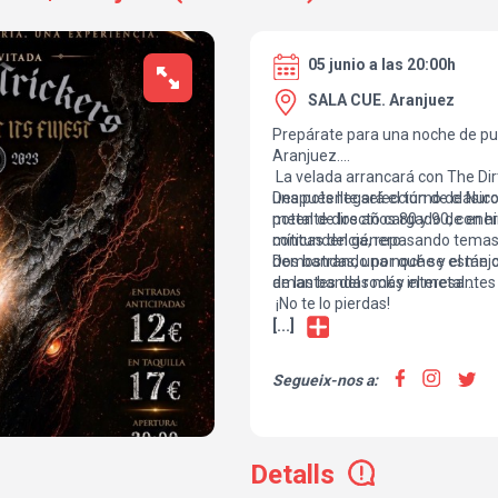
05 junio a las 20:00h
SALA CUE. Aranjuez
Prepárate para una noche de pu
Aranjuez.
La velada arrancará con The Di
una potente selección de clásico
Después llegará el turno de Nur
metal de los años 80 y 90, con 
potente directo cargado de ener
míticas del género.
contundencia, repasando temas 
demostrando por qué se están 
Dos bandas, una noche y el mejo
de las bandas más interesantes 
amantes del rock y el metal.
¡No te lo pierdas!
[...]
Segueix-nos a:
Detalls