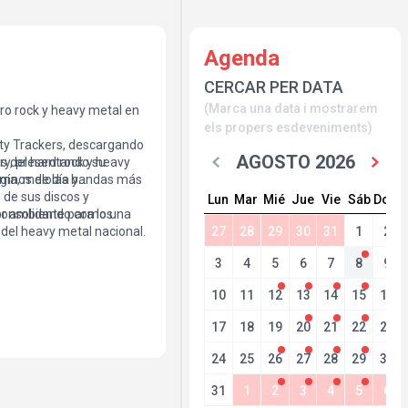
Agenda
CERCAR PER DATA
(Marca una data i mostrarem
ro rock y heavy metal en
els propers esdeveniments)
rty Trackers, descargando
AGOSTO 2026
s del hard rock y heavy
cry, presentando su
himnos de las bandas más
gía, melodía y
de sus discos y
Lun
Mar
Mié
Jue
Vie
Sáb
Dom
consolidando como una
r ambiente para los
del heavy metal nacional.
27
28
29
30
31
1
2
3
4
5
6
7
8
9
10
11
12
13
14
15
16
17
18
19
20
21
22
23
24
25
26
27
28
29
30
31
1
2
3
4
5
6