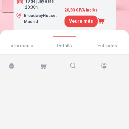
18 de juny a las
20:30h
20,80 € IVA inclòs
BroadwayHouse .
Veure més
Madrid
Informació
Detalls
Entrades
Troba'ns a:
Copyright © 2026 TicketAndRoll
Avís legal
,
Política de privacitat
i de
galetes
Website built by
rundevstudio.com