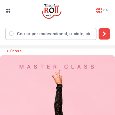
CA
Enrere