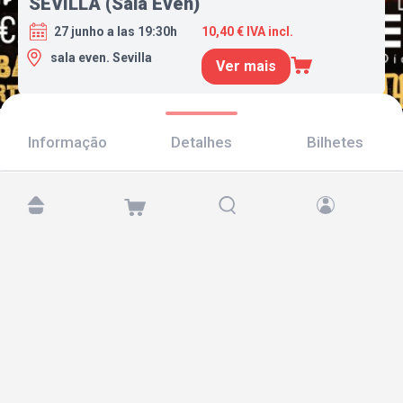
SEVILLA (Sala Even)
27 junho a las 19:30h
10,40 € IVA incl.
sala even. Sevilla
Ver mais
Informação
Detalhes
Bilhetes
Encontre-nos em:
Copyright © 2026 TicketAndRoll
Aviso legal
,
política de privacidade
e de
cookies
Website built by
rundevstudio.com