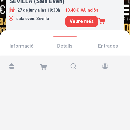
SEVILLA (Sala Even)
27 de juny a las 19:30h
10,40 € IVA inclòs
sala even. Sevilla
Veure més
Informació
Detalls
Entrades
Troba'ns a:
Copyright © 2026 TicketAndRoll
Avís legal
,
Política de privacitat
i de
galetes
Website built by
rundevstudio.com