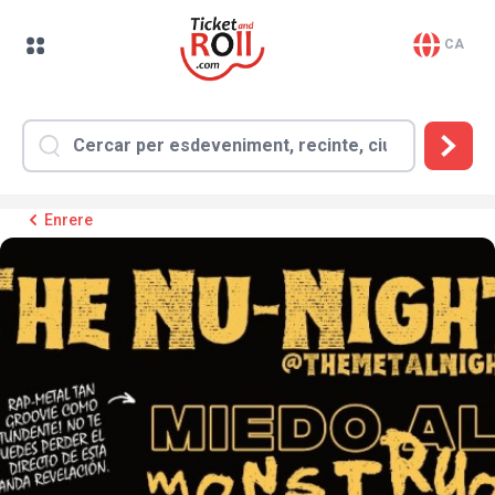
CA
Enrere