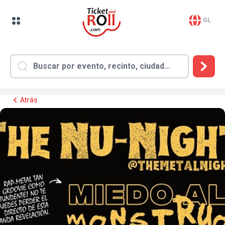
GL
Atrás