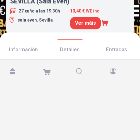
SEVILLA (Sala Even)
27 xuño a las 19:30h
10,40 € IVE incl
sala even. Sevilla
Ver máis
Información
Detalles
Entradas
Atópanos en:
Copyright © 2026 TicketAndRoll
Aviso legal
,
política de privacidade
e de
cookies
Website built by
rundevstudio.com