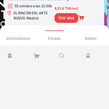
03 octobre a las 22:30h
8,32 € TVA incl.
EL RINCÓN DEL ARTE
Voir plus
NUEVO. Madrid
Informations
Détails
Billets
Retrouvez-nous sur :
Copyright © 2026 TicketAndRoll
Mentions légales
,
politique de confidentialité
et de
cookies
Website built by
rundevstudio.com