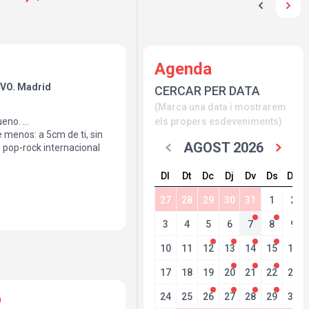
Agenda
VO. Madrid
CERCAR PER DATA
(Marca una data i mostrarem
bueno.
els propers esdeveniments)
 menos: a 5cm de ti, sin
AGOST 2026
 pop-rock internacional
ravitz, Pink, Alanis
lapton, Queen, Foo
Dl
Dt
Dc
Dj
Dv
Ds
Dg
erino a la guitarra y la
oz. Entradas: 8€
27
28
29
30
31
1
2
3
4
5
6
7
8
9
madrenolosabe.music/
10
11
12
13
14
15
16
17
18
19
20
21
22
23
24
25
26
27
28
29
30