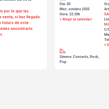
Dia: 03
Or
Mes: octubre 2025
Art
o por lo que las
Hora: 22:30h
SA
a venta, si has llegado
+ Afegir al calendari
Ll
 futuro de este
NU
puedes encontrarlo
C/
r.
Ma
Tel
+ 
Gènere: Concerts, Rock,
Pop