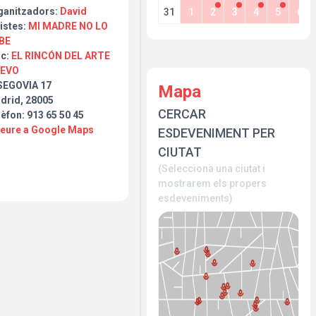
ganitzadors:
David
31
1
2
3
4
5
6
istes:
MI MADRE NO LO
BE
oc:
EL RINCÓN DEL ARTE
EVO
SEGOVIA 17
Mapa
drid, 28005
CERCAR
èfon: 913 65 50 45
Veure a Google Maps
ESDEVENIMENT PER
CIUTAT
(Selecciona una ciutat i
mostrarem els propers
esdeveniments)