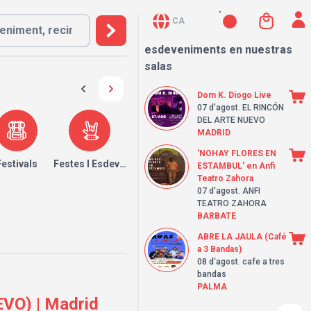
CA
esdeveniments en nuestras
salas
Dom K. Diogo Live
07 d'agost
. EL RINCÓN
DEL ARTE NUEVO
MADRID
'NOHAY FLORES EN
Festivals
Festes I Esdeveniments
ESTAMBUL' en Anfi
Teatro Zahora
07 d'agost
. ANFI
TEATRO ZAHORA
BARBATE
ABRE LA JAULA (Café
a 3 Bandas)
08 d'agost
. cafe a tres
bandas
PALMA
VO) | Madrid