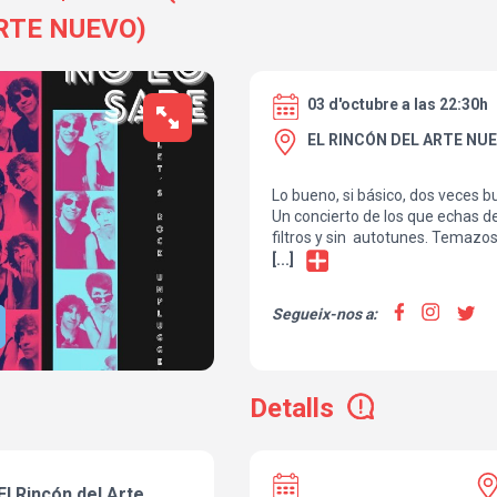
RTE NUEVO)
03 d'octubre a las 22:30h
EL RINCÓN DEL ARTE NUE
Lo bueno, si básico, dos veces 
Un concierto de los que echas de
filtros y sin autotunes. Temazos
de todos los tiempos (U2, Lenny K
[...]
Morisette, LP, Lady Gaga, Eric C
Fighters, entre otros) con David M
Segueix-nos a:
armónica e Inma González a la v
anticipada / 10€ taquilla
https://www.instagram.com/mi
Detalls
l Rincón del Arte