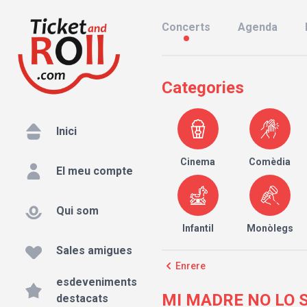
Concerts
Agenda
Categories
Inici
Cinema
Comèdia
El meu compte
Qui som
Infantil
Monòlegs
Sales amigues
Enrere
esdeveniments
MI MADRE NO LO S
destacats