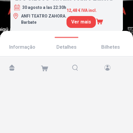
30 agosto a las 22:30h
12,48 € IVA incl.
ANFI TEATRO ZAHORA.
Ver mais
Barbate
Informação
Detalhes
Bilhetes
Encontre-nos em:
Copyright © 2026 TicketAndRoll
Aviso legal
,
política de privacidade
e de
cookies
Website built by
rundevstudio.com