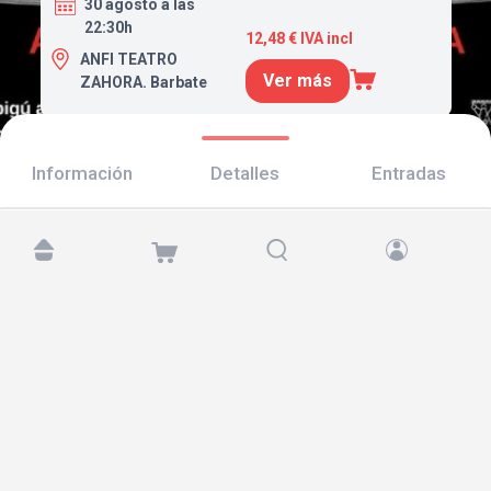
30 agosto a las
22:30h
12,48 € IVA incl
ANFI TEATRO
Ver más
ZAHORA. Barbate
Información
Detalles
Entradas
Encuéntranos en:
Copyright © 2026 TicketAndRoll
Aviso legal
,
política de privacidad
y de
cookies
Website built by
rundevstudio.com