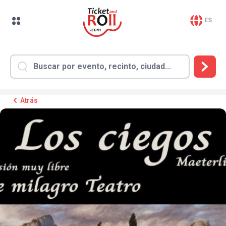
ES
Atrás